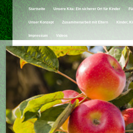
Startseite
Unsere Kita: Ein sicherer Ort für Kinder
Fü
Unser Konzept
Zusammenarbeit mit Eltern
Kinder, K
Impressum
Videos