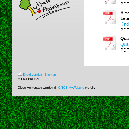
PDF
Hess
Leb
Kind
PDF
Qual
Qual
PDF
Druckversion
|
Sitemap
© Elke Preußer
Diese Homepage wurde mit
IONOS MyWebsite
erstellt.