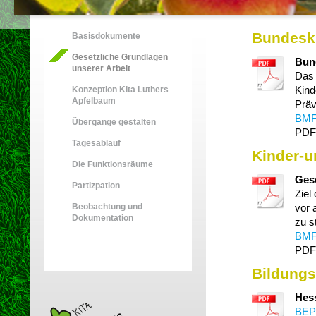
Bundesk
Basisdokumente
Gesetzliche Grundlagen
Bun
unserer Arbeit
Das 
Kind
Konzeption Kita Luthers
Apfelbaum
Präv
BMFS
Übergänge gestalten
PDF
Tagesablauf
Kinder-u
Die Funktionsräume
Ges
Partizpation
Ziel
Beobachtung und
vor 
Dokumentation
zu s
BMFS
PDF
Bildung
Hess
BEP