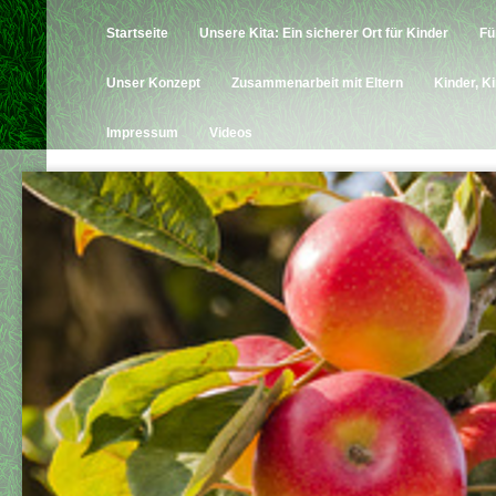
Startseite
Unsere Kita: Ein sicherer Ort für Kinder
Fü
Unser Konzept
Zusammenarbeit mit Eltern
Kinder, K
Impressum
Videos