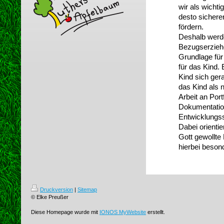
wir als wicht
desto sichere
fördern.
Deshalb werde
Bezugserzieh
Grundlage fü
für das Kind.
Kind sich ger
das Kind als 
Arbeit an Por
Dokumentatio
Entwicklungss
Dabei orienti
Gott gewollte
hierbei beson
Druckversion
|
Sitemap
© Elke Preußer
Diese Homepage wurde mit
IONOS MyWebsite
erstellt.