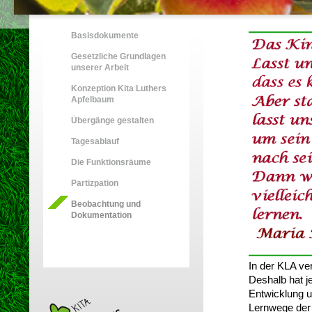
Basisdokumente
Gesetzliche Grundlagen
unserer Arbeit
Konzeption Kita Luthers
Apfelbaum
Übergänge gestalten
Tagesablauf
Die Funktionsräume
Partizpation
Beobachtung und
Dokumentation
In der KLA ve
Deshalb hat j
Entwicklung u
Lernwege der 