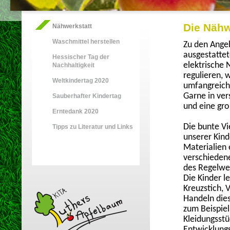
Die Nähw
Nähwerkstatt
Waschmittel herstellen
Zu den Angeb
ausgestattet
Hessischer Tag der
elektrische 
Nachhaltigkeit
regulieren, 
Weltkindertag 2020
umfangreiche
Garne in ver
Sauberhafter Kindertag
und eine gro
Erntedank 2020
Die bunte Vi
Tipps zu Literatur und Links
unserer Kin
Materialien 
verschieden
des Regelwer
Die Kinder l
Kreuzstich,
Handeln dies
zum Beispiel
Kleidungsstü
Entwicklungs