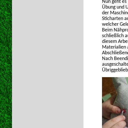
Nun geht es
Übung und Un
der Maschin
Sticharten a
welcher Gel
Beim Nähpro
schließlich 
diesem Arbeit
Materialien 
Abschließend
Nach Beendi
ausgeschalte
Übriggeblieb