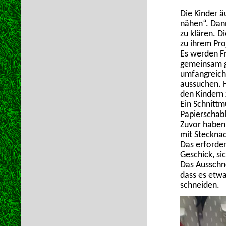
Die Kinder ä
nähen“. Dann
zu klären. D
zu ihrem Pr
Es werden F
gemeinsam ge
umfangreiche
aussuchen. H
den Kindern 
Ein Schnittm
Papierschab
Zuvor haben 
mit Stecknad
Das erforde
Geschick, sic
Das Ausschne
dass es etwa
schneiden.