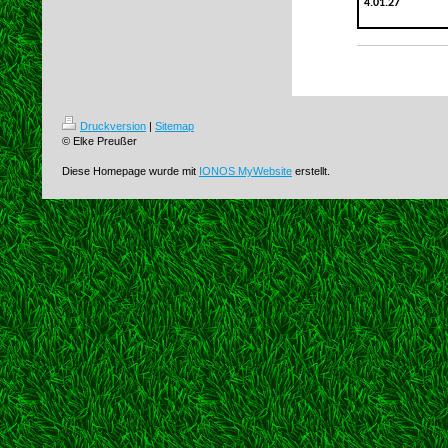
4.01.27
Druckversion
|
Sitemap
© Elke Preußer
Diese Homepage wurde mit
IONOS MyWebsite
erstellt.