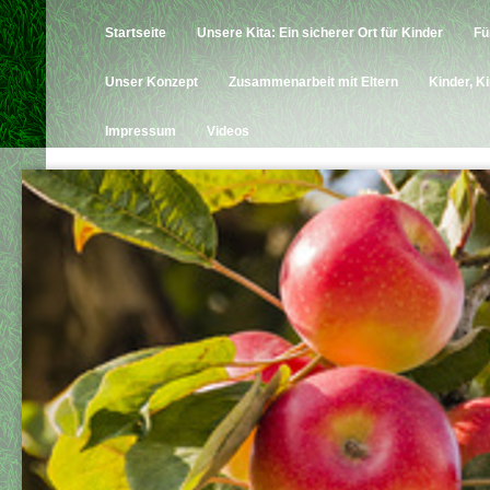
Startseite
Unsere Kita: Ein sicherer Ort für Kinder
Fü
Unser Konzept
Zusammenarbeit mit Eltern
Kinder, K
Impressum
Videos